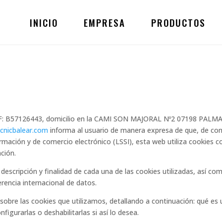
INICIO
EMPRESA
PRODUCTOS
F: B57126443, domicilio en la CAMI SON MAJORAL Nº2 07198 PALMA, 
cnicbalear.com
informa al usuario de manera expresa de que, de conf
formación y de comercio electrónico (LSSI), esta web utiliza cookies c
ción.
 descripción y finalidad de cada una de las cookies utilizadas, así c
erencia internacional de datos.
obre las cookies que utilizamos, detallando a continuación: qué es u
figurarlas o deshabilitarlas si así lo desea.