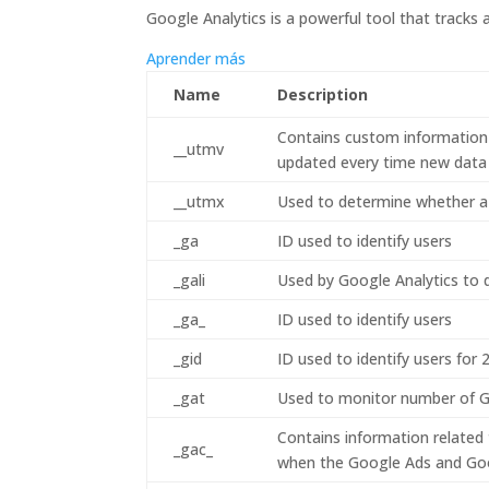
Google Analytics is a powerful tool that tracks 
Aprender más
Name
Description
Contains custom information 
__utmv
updated every time new data i
__utmx
Used to determine whether a us
_ga
ID used to identify users
_gali
Used by Google Analytics to d
_ga_
ID used to identify users
_gid
ID used to identify users for 2
_gat
Used to monitor number of G
Contains information related
_gac_
when the Google Ads and Goog