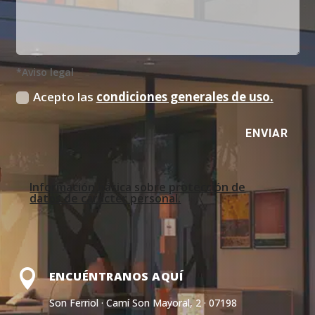
*Aviso legal
Acepto las
condiciones generales de uso.
ENVIAR
Información básica sobre protección de
datos de carácter personal.

ENCUÉNTRANOS AQUÍ
Son Ferriol · Camí Son Mayoral, 2 · 07198