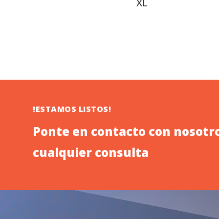
XL
!ESTAMOS LISTOS!
Ponte en contacto con nosotro
cualquier consulta