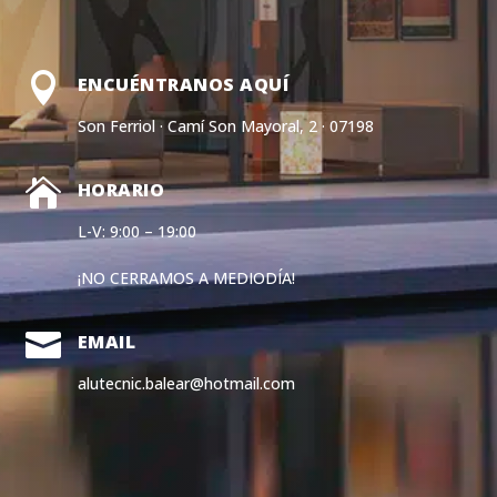

ENCUÉNTRANOS AQUÍ
Son Ferriol · Camí Son Mayoral, 2 · 07198

HORARIO
L-V: 9:00 – 19:00
¡NO CERRAMOS A MEDIODÍA!

EMAIL
alutecnic.balear@hotmail.com