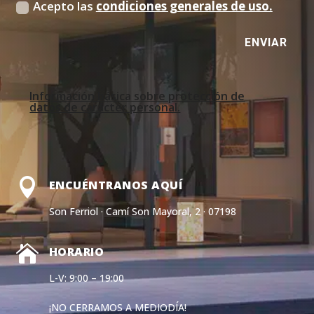
Acepto las
condiciones generales de uso.
ENVIAR
Información básica sobre protección de
datos de carácter personal.

ENCUÉNTRANOS AQUÍ
Son Ferriol · Camí Son Mayoral, 2 · 07198

HORARIO
L-V: 9:00 – 19:00
¡NO CERRAMOS A MEDIODÍA!